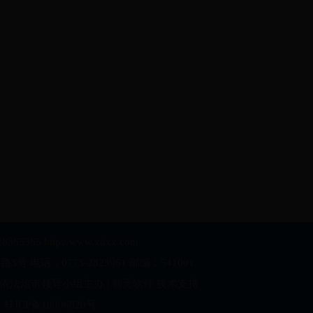
28365365 http://www.xitxx.com
 电话：0773-2823961 邮编：541001
依法治市领导小组主办 | 智元软件 技术支持
桂ICP备10006020号