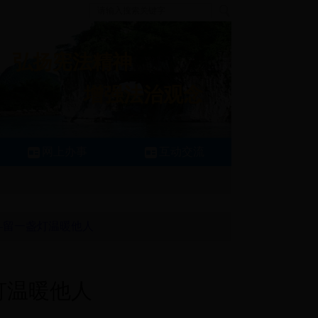
弘扬宪法精神
增强法治观念
网上办事
互动交流
—留一盏灯温暖他人
灯温暖他人