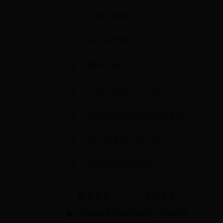
五查五整顿
法治与文明
两学一做
公益广告剧-可可小爱
纪律作风教育整顿活动专栏
核心价值观公益广告片
我为政府网站找错
最新文章
热点文章
◆
中共桂林市司法局党组关于桂林市律