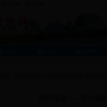
官方微博
官方微信
法治文化
普法课堂
法律服务
前位置：
首页
-
专题栏目
-
核心价值观公益广告片
-
善行无迹—
善行无迹——留一盏