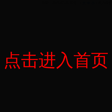
日期：2015-07-28 字号：[
] 视力保
大
中
小
点击进入首页